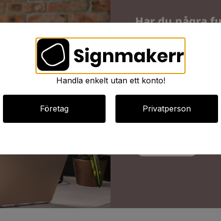
Har du några fu
Kontakta oss!
Vi vet att det kännas svå
kontakta oss så kan vi hj
Handla enkelt utan ett konto!
Kundservice
Företag
Privatperson
Vi finns på fler platser
service och vägledning
Besök oss här