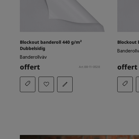
Blockout banderoll 440 g/m²
Blockout 
Dubbelsidig
Banderoll
Banderollväv
offert
offert
Art.88-11-0528