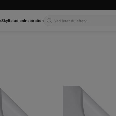
Products
r
Skyltstudion
Inspiration
search