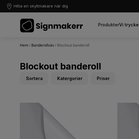
Hitta en skyltmakare när dig
Produkter
Vi trycke
Hem
/
Banderollväv
/ Blockout banderoll
Blockout banderoll
Sortera
Katergorier
Priser