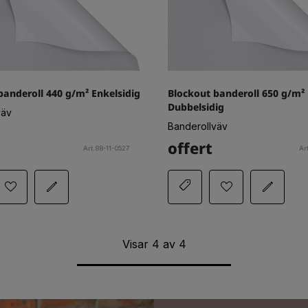
banderoll 440 g/m² Enkelsidig
Blockout banderoll 650 g/m²
Dubbelsidig
väv
Banderollväv
offert
Art.88-11-0527
Ar
Visar
4
av
4