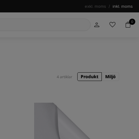
exkl. moms
/
inkl. moms
0
Produkt
Miljö
4 artiklar