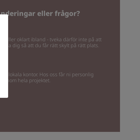
nderingar eller frågor?
rt eller oklart ibland - tveka därför inte på att
älpa dig så att du får rätt skylt på rätt plats.
 med lokala kontor. Hos oss får ni personlig
 genom hela projektet.