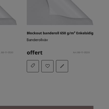
Blockout banderoll 650 g/m² Enkelsidig
Banderollväv
offert
t.88-11-0530
Art.88-11-0529